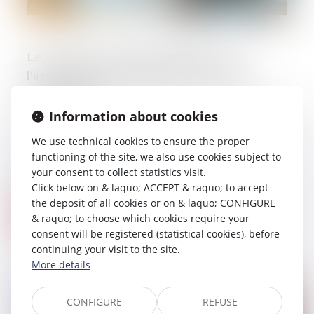
Le choix du mode de détention de
l’immeuble d’exploitation par le chef
d’entreprise
15/07/2025
Information about cookies
Acquérir l’immeuble dans lequel l’activité
We use technical cookies to ensure the proper
professionnelle est exercée permet
functioning of the site, we also use cookies subject to
d’assurer la stabilité du lieu
your consent to collect statistics visit.
d’exploitation et par là même de
Click below on & laquo; ACCEPT & raquo; to accept
l’activité. Le...
the deposit of all cookies or on & laquo; CONFIGURE
Read more
& raquo; to choose which cookies require your
consent will be registered (statistical cookies), before
continuing your visit to the site.
More details
CONFIGURE
REFUSE