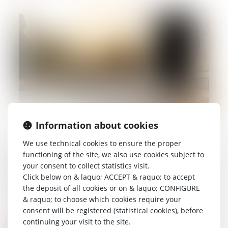
Information about cookies
We use technical cookies to ensure the proper
Administrateur provisoire : le juge des
functioning of the site, we also use cookies subject to
référés ne peut révoquer le gérant d’une
your consent to collect statistics visit.
société civile
Click below on & laquo; ACCEPT & raquo; to accept
the deposit of all cookies or on & laquo; CONFIGURE
27/05/2026
La Cour de cassation rappelle les limites
& raquo; to choose which cookies require your
des pouvoirs du juge des référés en
consent will be registered (statistical cookies), before
matière de gestion des sociétés civiles...
continuing your visit to the site.