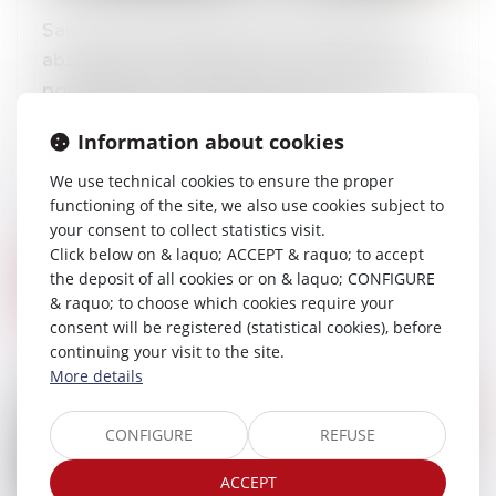
Saisie administrative à tiers détenteur :
absence de condamnation du tiers saisi
non débiteur malgré un manquement à
l’obligation de renseignement !
Information about cookies
18/05/2026
La Cour de cassation coupe court à une
We use technical cookies to ensure the proper
tentative d’exception en matière fiscale.
functioning of the site, we also use cookies subject to
Saisie d’un moyen soutenant que les
your consent to collect statistics visit.
règles classiques de la saisie-attribut...
Click below on & laquo; ACCEPT & raquo; to accept
the deposit of all cookies or on & laquo; CONFIGURE
Read more
& raquo; to choose which cookies require your
consent will be registered (statistical cookies), before
continuing your visit to the site.
More details
CONFIGURE
REFUSE
ACCEPT